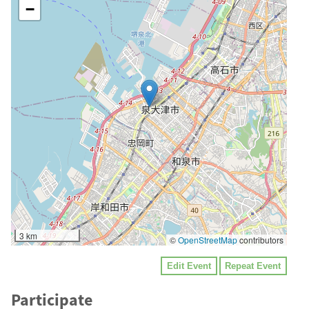
−
3 km
©
OpenStreetMap
contributors
Edit Event
Repeat Event
Participate